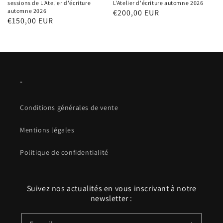
sessions de L'Atelier d'écriture
L'Atelier d'écriture automne 2026
automne 2026
Prix
€200,00 EUR
Prix
€150,00 EUR
habituel
habituel
-
Conditions générales de vente
Mentions légales
Politique de confidentialité
Suivez nos actualités en vous inscrivant à notre
newsletter :